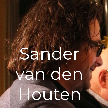
Sander
van den
Houten